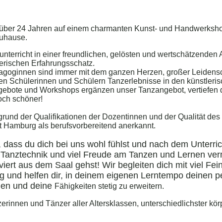
t über 24 Jahren auf einem
charmanten
Kunst- und Handwerksho
zuhause.
unterricht in einer freundlichen, gelösten und wertschätzenden
nzerischen Erfahrungsschatz.
dagoginnen sind immer mit dem ganzen Herzen, großer Leidens
ren
Schülerinnen
und Schülern Tanzerlebnisse in den künstleri
bote und Workshops ergänzen unser Tanzangebot, vertiefen 
ch schöner!
fgrund der Qualifikationen der Dozentinnen und der Qualität des 
t Hamburg als berufsvorbereitend anerkannt.
 dass du dich bei uns wohl fühlst und nach dem Unterric
Tanztechnik und viel Freude am Tanzen und Lernen vermi
iert aus dem Saal gehst! Wir begleiten dich mit viel Fei
g und helfen dir, in deinem eigenen Lerntempo deinen pe
den und deine
Fähigkeiten stetig zu erweitern.
erinnen und Tänzer aller Altersklassen, unterschiedlichster kör