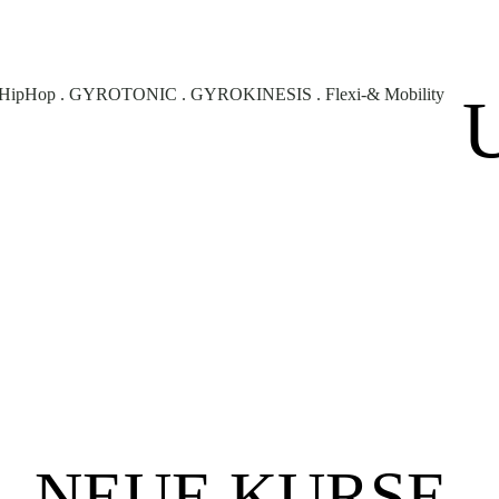
. HipHop .
GYROTONIC
.
GYROKINESIS
. Flexi-& Mobility
NEUE KURSE