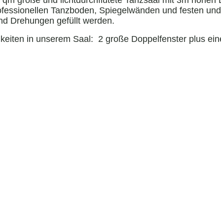
0 qm große und lichtdurchflutete Tanzsaal mit 3m hohen 
ssionellen Tanzboden, Spiegelwänden und festen und mo
nd Drehungen gefüllt werden.
iten in unserem Saal: 2 große Doppelfenster plus eine